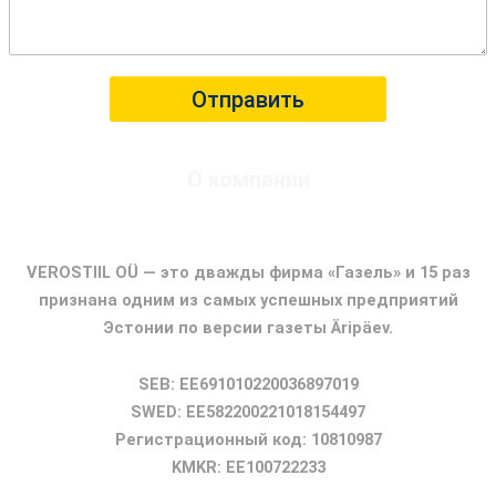
Отправить
О компании
ФИРМА ГАЗЕЛЬ
VEROSTIIL OÜ — это дважды фирма «Газель» и 15 раз
признана одним из самых успешных предприятий
Эстонии по версии газеты Äripäev.
SEB: EE691010220036897019
SWED: EE582200221018154497
Регистрационный код: 10810987
KMKR: EE100722233