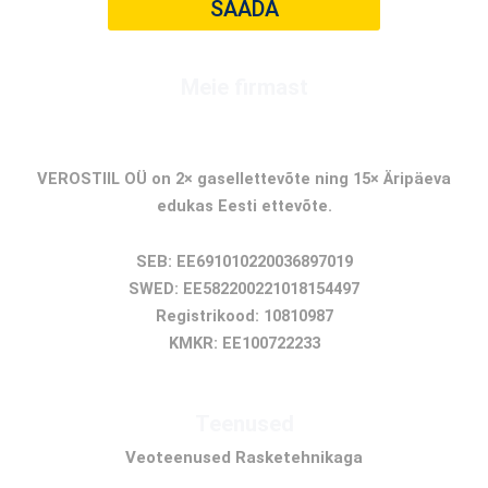
SAADA
Meie firmast
GASELLFIRMA
VEROSTIIL OÜ on 2× gasellettevõte ning 15× Äripäeva
edukas Eesti ettevõte.
SEB: EE691010220036897019
SWED: EE582200221018154497
Registrikood: 10810987
KMKR: EE100722233
Teenused
Veoteenused Rasketehnikaga