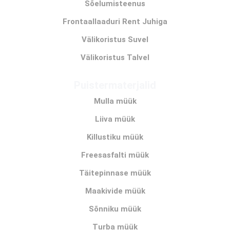
Sõelumisteenus
Frontaallaaduri Rent Juhiga
Välikoristus Suvel
Välikoristus Talvel
Puistermaterjalid
Mulla müük
Liiva müük
Killustiku müük
Freesasfalti müük
Täitepinnase müük
Maakivide müük
Sõnniku müük
Turba müük