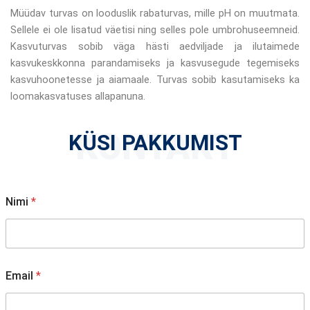
Müüdav turvas on looduslik rabaturvas, mille pH on muutmata.
Sellele ei ole lisatud väetisi ning selles pole umbrohuseemneid.
Kasvuturvas sobib väga hästi aedviljade ja ilutaimede
kasvukeskkonna parandamiseks ja kasvusegude tegemiseks
kasvuhoonetesse ja aiamaale. Turvas sobib kasutamiseks ka
loomakasvatuses allapanuna.
KONTAKT
KÜSI PAKKUMIST
Nimi
*
Email
*