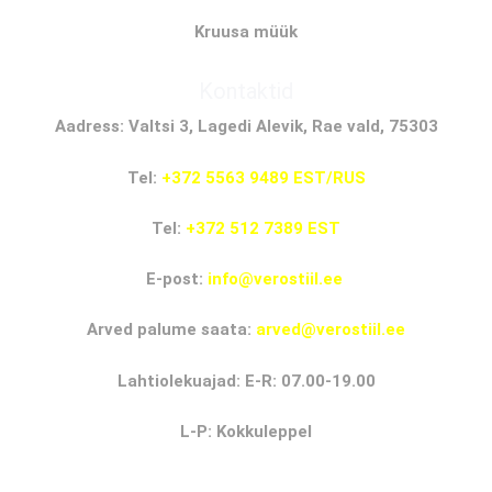
Kruusa müük
Kontaktid
Aadress: Valtsi 3, Lagedi Alevik, Rae vald, 75303
Tel:
+372 5563 9489 EST/RUS
Tel:
+372 512 7389 EST
E-post:
info@verostiil.ee
Arved palume saata:
arved@verostiil.ee
Lahtiolekuajad: E-R: 07.00-19.00
L-P: Kokkuleppel