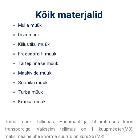
Kõik materjalid
Mulla müük
Liiva müük
Killustiku müük
Freesasfalti müük
Täitepinnase müük
Maakivide müük
Sõnniku müük
Turba müük
Kruusa müük
Turba müük Tallinnas, Harjumaal ja lähiümbruses koos
transpordiga. Väikseim tellimus on 1 kuupmeeter(M3),
maksimaalne ühe koorma suurus on kuni 25 (M3).