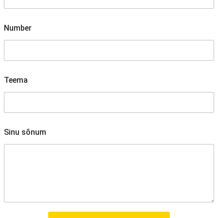
Number
Teema
*
Sinu sõnum
T
e
e
m
a
N
i
m
i