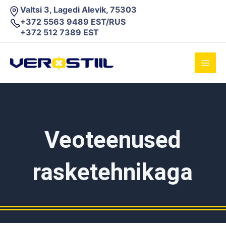
Skip
Valtsi 3, Lagedi Alevik, 75303
to
+372 5563 9489 EST/RUS
content
+372 512 7389 EST
Main
Men
Veoteenused
rasketehnikaga