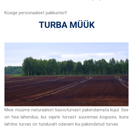
Küsige personaalset pakkumist!
TURVAS
TURBA MÜÜK
Meie müüme naturaalset kasvuturvast pakendamata kujul. See
on hea lahendus, kui vajate turvast suuremas koguses, kuna
lahtine turvas on tunduvalt odavam kui pakendatud turvas.