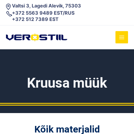
Skip
Valtsi 3, Lagedi Alevik, 75303
to
+372 5563 9489 EST/RUS
content
+372 512 7389 EST
Main
Men
Kruusa müük
Kõik materjalid