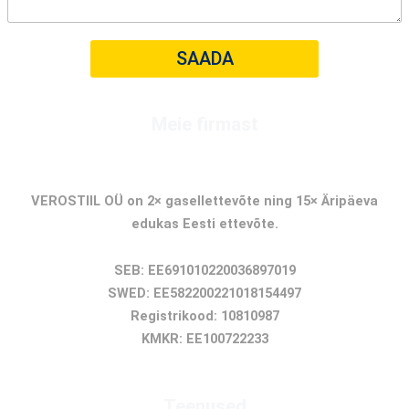
SAADA
Meie firmast
GASELLFIRMA
VEROSTIIL OÜ on 2× gasellettevõte ning 15× Äripäeva
edukas Eesti ettevõte.
SEB: EE691010220036897019
SWED: EE582200221018154497
Registrikood: 10810987
KMKR: EE100722233
Teenused