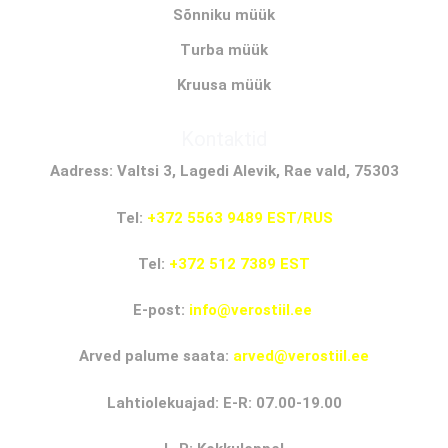
Sõnniku müük
Turba müük
Kruusa müük
Kontaktid
Aadress: Valtsi 3, Lagedi Alevik, Rae vald, 75303
Tel:
+372 5563 9489 EST/RUS
Tel:
+372 512 7389 EST
E-post:
info@verostiil.ee
Arved palume saata:
arved@verostiil.ee
Lahtiolekuajad: E-R: 07.00-19.00