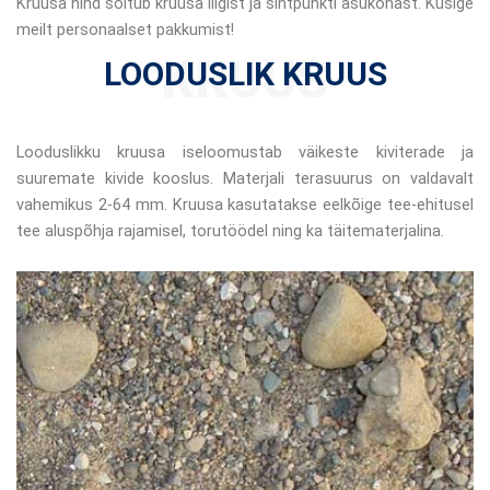
Kruusa hind sõltub kruusa liigist ja sihtpunkti asukohast. Küsige
meilt personaalset pakkumist!
KRUUS
LOODUSLIK KRUUS
Looduslikku kruusa iseloomustab väikeste kiviterade ja
suuremate kivide kooslus. Materjali terasuurus on valdavalt
vahemikus 2-64 mm. Kruusa kasutatakse eelkõige tee-ehitusel
tee aluspõhja rajamisel, torutöödel ning ka täitematerjalina.