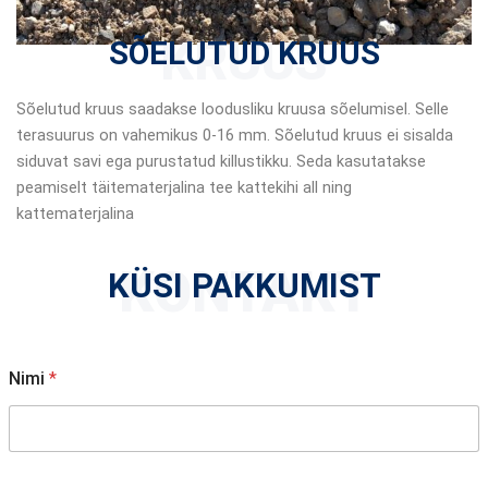
KRUUS
SÕELUTUD KRUUS
Sõelutud kruus saadakse loodusliku kruusa sõelumisel. Selle
terasuurus on vahemikus 0-16 mm. Sõelutud kruus ei sisalda
siduvat savi ega purustatud killustikku. Seda kasutatakse
peamiselt täitematerjalina tee kattekihi all ning
kattematerjalina
KONTAKT
KÜSI PAKKUMIST
Nimi
*