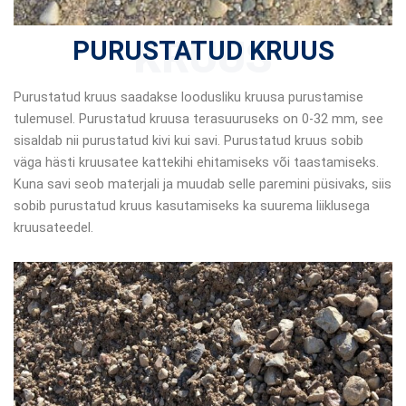
KRUUS
PURUSTATUD KRUUS
Purustatud kruus saadakse loodusliku kruusa purustamise
tulemusel. Purustatud kruusa terasuuruseks on 0-32 mm, see
sisaldab nii purustatud kivi kui savi. Purustatud kruus sobib
väga hästi kruusatee kattekihi ehitamiseks või taastamiseks.
Kuna savi seob materjali ja muudab selle paremini püsivaks, siis
sobib purustatud kruus kasutamiseks ka suurema liiklusega
kruusateedel.