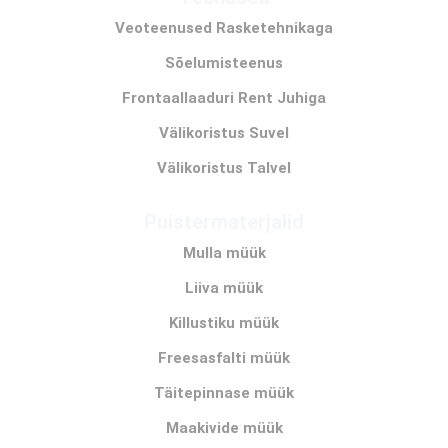
Veoteenused Rasketehnikaga
Sõelumisteenus
Frontaallaaduri Rent Juhiga
Välikoristus Suvel
Välikoristus Talvel
Puistermaterjalid
Mulla müük
Liiva müük
Killustiku müük
Freesasfalti müük
Täitepinnase müük
Maakivide müük