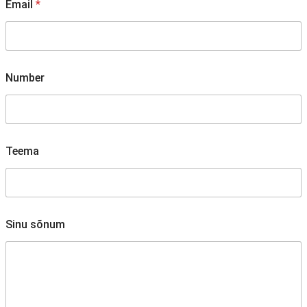
Email
*
Number
s
Teema
õ
n
u
m
T
e
Sinu sõnum
e
m
a
*