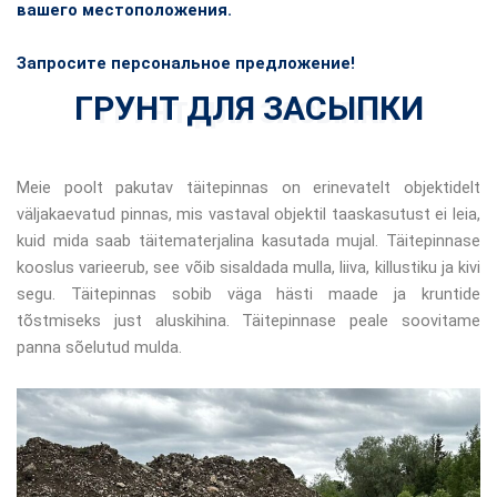
вашего местоположения.
Запросите персональное предложение!
ГРУНТ ДЛЯ ЗАСЫПКИ
ГРУНТ ДЛЯ ЗАСЫПКИ
Meie poolt pakutav täitepinnas on erinevatelt objektidelt
väljakaevatud pinnas, mis vastaval objektil taaskasutust ei leia,
kuid mida saab täitematerjalina kasutada mujal. Täitepinnase
kooslus varieerub, see võib sisaldada mulla, liiva, killustiku ja kivi
segu. Täitepinnas sobib väga hästi maade ja kruntide
tõstmiseks just aluskihina. Täitepinnase peale soovitame
panna sõelutud mulda.