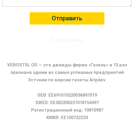
е
*
с
Отправить
о
о
б
щ
О компании
е
н
ФИРМА ГАЗЕЛЬ
и
е
VEROSTIIL OÜ — это дважды фирма «Газель» и 15 раз
признана одним из самых успешных предприятий
Эстонии по версии газеты Äripäev.
SEB: EE691010220036897019
SWED: EE582200221018154497
Регистрационный код: 10810987
KMKR: EE100722233