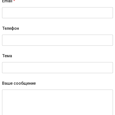
Email
*
Телефон
Тема
с
Ваше сообщение
о
о
б
щ
е
н
и