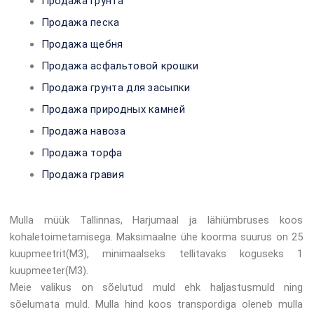
Продажа грунта
Продажа песка
Продажа щебня
Продажа асфальтовой крошки
Продажа грунта для засыпки
Продажа природных камней
Продажа навоза
Продажа торфа
Продажа гравия
Mulla müük Tallinnas, Harjumaal ja lähiümbruses koos
kohaletoimetamisega. Maksimaalne ühe koorma suurus on 25
kuupmeetrit(M3), minimaalseks tellitavaks koguseks 1
kuupmeeter(M3).
Meie valikus on sõelutud muld ehk haljastusmuld ning
sõelumata muld. Mulla hind koos transpordiga oleneb mulla