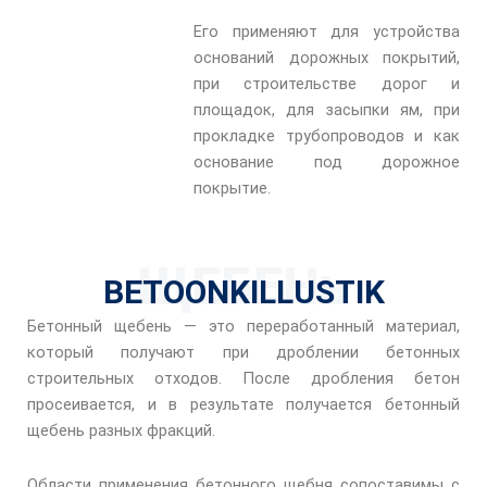
Его применяют для устройства
оснований дорожных покрытий,
при строительстве дорог и
площадок, для засыпки ям, при
прокладке трубопроводов и как
основание под дорожное
покрытие.
ЩЕБЕНь
BETOONKILLUSTIK
Бетонный щебень — это переработанный материал,
который получают при дроблении бетонных
строительных отходов. После дробления бетон
просеивается, и в результате получается бетонный
щебень разных фракций.
Области применения бетонного щебня сопоставимы с