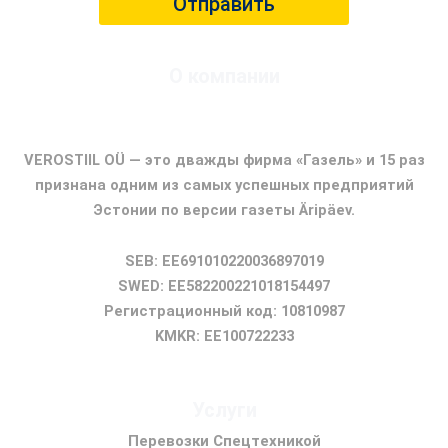
Отправить
Т
е
м
а
О компании
ФИРМА ГАЗЕЛЬ
VEROSTIIL OÜ — это дважды фирма «Газель» и 15 раз
признана одним из самых успешных предприятий
Эстонии по версии газеты Äripäev.
SEB: EE691010220036897019
SWED: EE582200221018154497
Регистрационный код: 10810987
KMKR: EE100722233
Услуги
Перевозки Спецтехникой